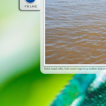
Když nastal odliv, bylo nutné nejprve za loděmi dojít