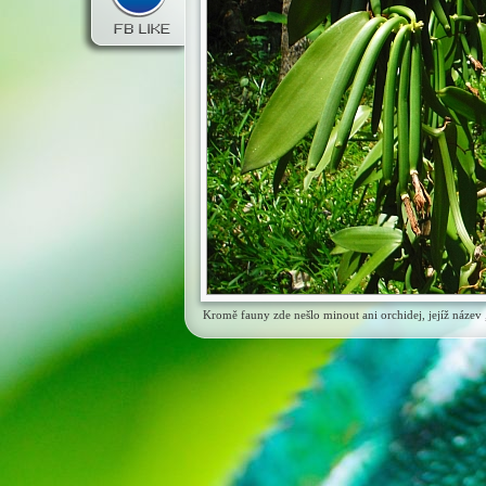
Kromě fauny zde nešlo minout ani orchidej, jejíž název