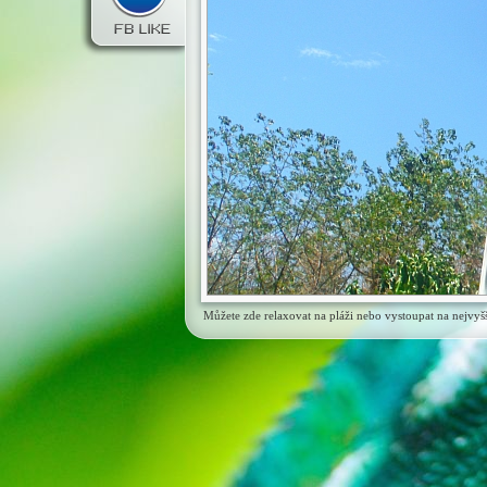
Můžete zde relaxovat na pláži nebo vystoupat na nejvyš