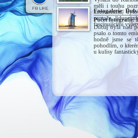
měli i touhu poz
Fotogalerie: Dub
komunismu, bylo 
protože lidupráz
Počet fotografií:
fascinujícími výl
Dubaj byla naší 
psalo o tomto emir
hodně jsme se tě
pohodlím, o které
u kulisy fantastic