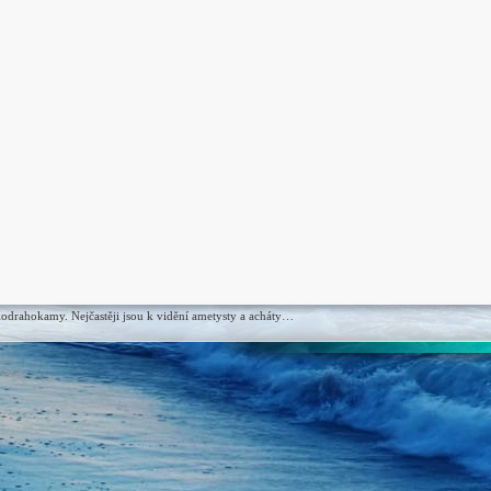
olodrahokamy. Nejčastěji jsou k vidění ametysty a acháty…