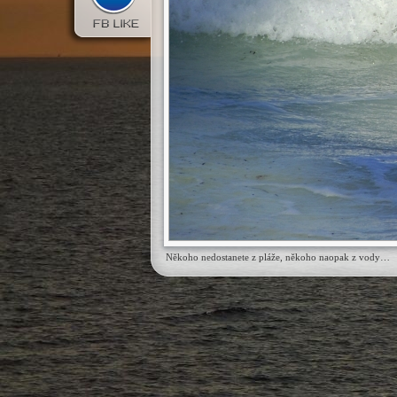
Někoho nedostanete z pláže, někoho naopak z vody…