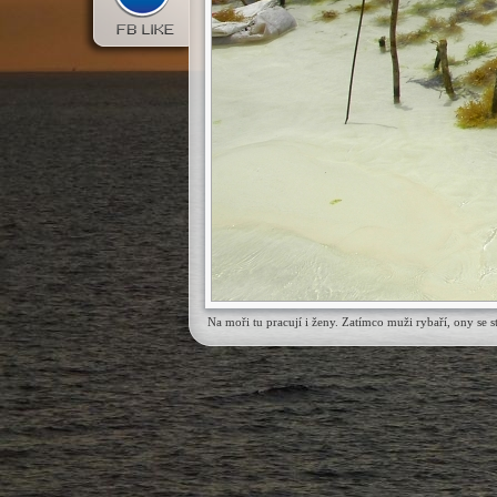
Na moři tu pracují i ženy. Zatímco muži rybaří, ony se s