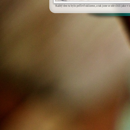
Každý den tu bylo pečlivě uklizeno, a tak jsme se zde cítili jako v r