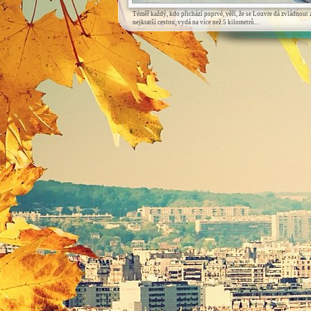
Téměř každý, kdo přichází poprvé, věří, že se Louvre dá zvládnout z
nejkratší cestou, vydá na více než 5 kilometrů…