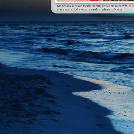
Kromě toho, že se zde nachází důležitý přístav pro zásobování ostr
pronajmout si loď a vyrazit na moře k malým ostrůvkům…