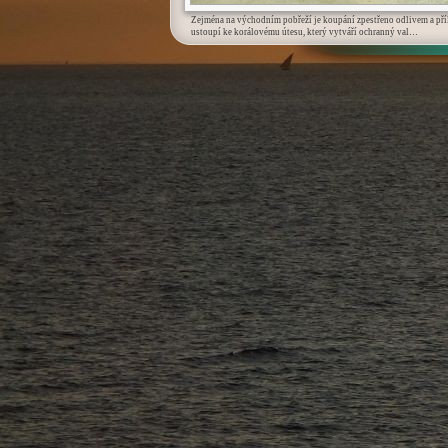
Zejména na východním pobřeží je koupání zpestřeno odlivem a př
ustoupí ke korálovému útesu, který vytváří ochranný val…