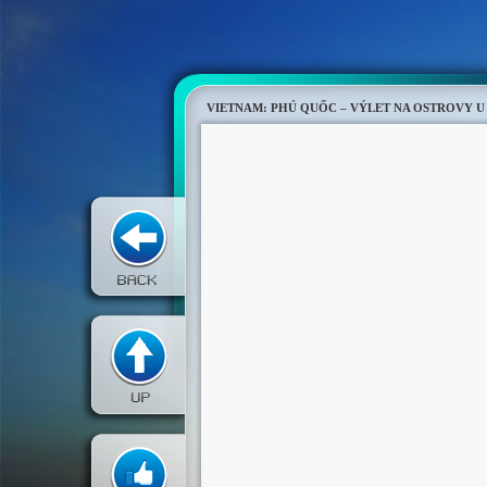
VIETNAM: PHÚ QUỐC – VÝLET NA OSTROVY U