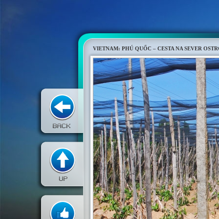
VIETNAM: PHÚ QUỐC – CESTA NA SEVER OST